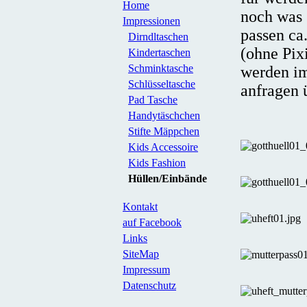
Home
noch was 
Impressionen
passen ca
Dirndltaschen
(ohne Pix
Kindertaschen
Schminktasche
werden i
Schlüsseltasche
anfragen 
Pad Tasche
Handytäschchen
Stifte Mäppchen
Kids Accessoire
Kids Fashion
Hüllen/Einbände
Kontakt
auf Facebook
Links
SiteMap
Impressum
Datenschutz